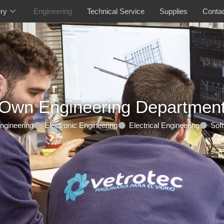
ry
Engineering
Technical Service
Supplies
Conta
Own Engineering Departmen
ngineering
Electronic Engineering
Electrical Engineering
Sof