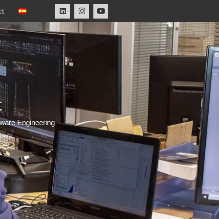
ct
t
tware Engineering