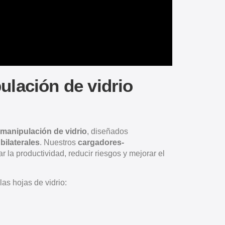
ulación de vidrio
 manipulación de vidrio
, diseñados
 bilaterales
. Nuestros
cargadores-
 la productividad, reducir riesgos y mejorar el
s hojas de vidrio: