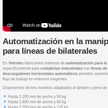
Automatización en la manip
para líneas de bilaterales
En
Vetrotec
fabricamos sistemas de
automatización para la
específicamente para
cristalerías industriales
con
líneas de
descargadores horizontales automáticos
permiten aumentar
flujo de trabajo en entornos exigentes.
Disponemos de tres modelos adaptados al tamaño y peso de la
Hasta 1.200 mm de ancho y 50 kg
Hasta 1.600 mm de ancho y 80 kg
Hasta 2.200 mm de ancho y 125 kg